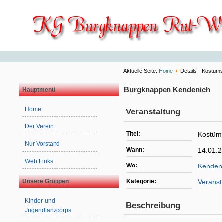
Aktuelle Seite:
Home
Details - Kostüm
Burgknappen Kendenich
Hauptmenü
Home
Veranstaltung
Der Verein
Titel:
Kostüm
Nur Vorstand
Wann:
14.01.
Web Links
Wo:
Kenden
Unsere Gruppen
Kategorie:
Veranst
Kinder-und
Beschreibung
Jugendtanzcorps