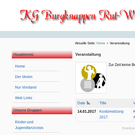
Aktuelle Seite:
Home
Veranstaltung
Veranstaltung
Hauptmenü
Zur Zeit keine 
Home
Der Verein
Nur Vorstand
Web Links
Date
Title
Unsere Gruppen
14.01.2017
Kostümsitzung
K
2017
A
Kinder-und
Jugendtanzcorps
EventLi