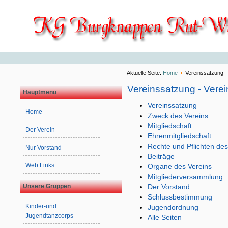
Aktuelle Seite:
Home
Vereinssatzung
Vereinssatzung - Vere
Hauptmenü
Vereinssatzung
Home
Zweck des Vereins
Mitgliedschaft
Der Verein
Ehrenmitgliedschaft
Rechte und Pflichten des
Nur Vorstand
Beiträge
Web Links
Organe des Vereins
Mitgliederversammlung
Unsere Gruppen
Der Vorstand
Schlussbestimmung
Kinder-und
Jugendordnung
Jugendtanzcorps
Alle Seiten